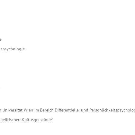
e
ngspsychologie
“
 Universität Wien im Bereich Differentielle- und Persönlichkeitspsycholo
aelitischen Kultusgemeinde“